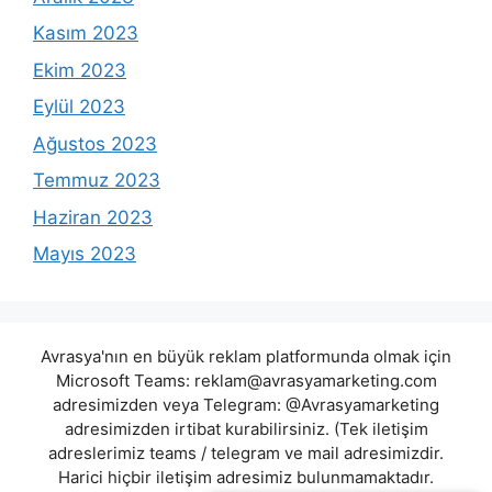
Kasım 2023
Ekim 2023
Eylül 2023
Ağustos 2023
Temmuz 2023
Haziran 2023
Mayıs 2023
Avrasya'nın en büyük reklam platformunda olmak için
Microsoft Teams:
reklam@avrasyamarketing.com
adresimizden veya Telegram: @Avrasyamarketing
adresimizden irtibat kurabilirsiniz. (Tek iletişim
adreslerimiz teams / telegram ve mail adresimizdir.
Harici hiçbir iletişim adresimiz bulunmamaktadır.