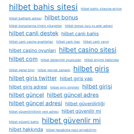
hilbet bahis sitesi
hilbet bahis sitesine erişim
hilbet bonus
hilbet bağlantı adresi
hilbet bonuslarına i̇lişkin şikayetler
hilbet bonus turu şu anki adresi
hilbet canli destek
hilbet canlı bahis
hilbet canlı casino avantajları
hilbet canlı maç
hilbet canlı yayın
hilbet casino sitesi
hilbet casino oyunları
hilbet com
hilbet deneyimli oyuncuları
hilbet erişimi hakkında
hilbet giris
hilbet genel bilgi
hilbet gerçek zamanlı
hilbet giris twitter
hilbet giris yap
hilbet girişi
hilbet giriş adresi
hilbet giriş bilgileri
hilbet güncel
hilbet güncel adres
hilbet güncel adresi
hilbet güvenilirliği
hilbet güvenilir mi
hilbet güvenilirliğinin yeni adresi
hilbet güvenlir mi
hilbet güvenli bahis
hilbet hakkında
hilbet hesabıma nasıl erişebilirim