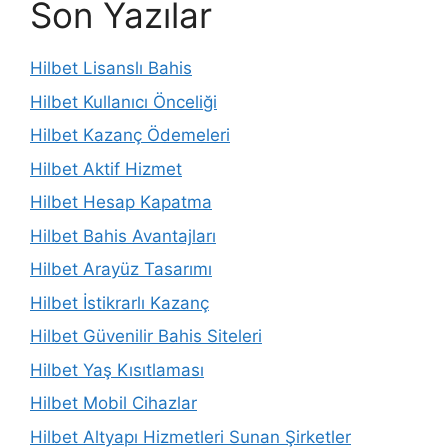
Son Yazılar
Hilbet Lisanslı Bahis
Hilbet Kullanıcı Önceliği
Hilbet Kazanç Ödemeleri
Hilbet Aktif Hizmet
Hilbet Hesap Kapatma
Hilbet Bahis Avantajları
Hilbet Arayüz Tasarımı
Hilbet İstikrarlı Kazanç
Hilbet Güvenilir Bahis Siteleri
Hilbet Yaş Kısıtlaması
Hilbet Mobil Cihazlar
Hilbet Altyapı Hizmetleri Sunan Şirketler