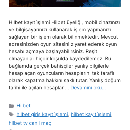
Hilbet kayıt i̇şlemi Hilbet üyeliği, mobil cihazınızı
ve bilgisayarınızı kullanarak işlem yapmanızı
sağlayan bir işlem olarak bilinmektedir. Mevcut
adresinizden oyun sitesini ziyaret ederek oyun
hesabı açmaya başlayabilirsiniz. Reşit
olmayanlar hiçbir koşulda kaydedilemez. Bu
bağlamda gerçek bahisçiler yanlış bilgilerle
hesap açan oyuncuların hesaplarını tek taraflı
olarak kapatma hakkını saklı tutar. Yanlış doğum
tarihi ile açılan hesaplar …
Devamını oku…
Kategoriler
Hilbet
Etiketler
hilbet giriş kayıt i̇şlemi
,
hilbet kayıt i̇şlemi
,
hilbet tv canli maç