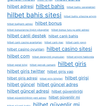
hilbet bahis
hilbet adresi
hilbet bahis seçenekleri
hilbet bahis sitesi
hilbet bahis sitesine erişim
hilbet bonus
hilbet bağlantı adresi
hilbet bonuslarına i̇lişkin şikayetler
hilbet bonus turu şu anki adresi
hilbet canli destek
hilbet canlı bahis
hilbet canlı casino avantajları
hilbet canlı maç
hilbet canlı yayın
hilbet casino sitesi
hilbet casino oyunları
hilbet com
hilbet deneyimli oyuncuları
hilbet erişimi hakkında
hilbet giris
hilbet genel bilgi
hilbet gerçek zamanlı
hilbet giris twitter
hilbet giris yap
hilbet girişi
hilbet giriş adresi
hilbet giriş bilgileri
hilbet güncel
hilbet güncel adres
hilbet güncel adresi
hilbet güvenilirliği
hilbet güvenilir mi
hilbet güvenilirliğinin yeni adresi
hilbet güvenlir mi
hilbet güvenli bahis