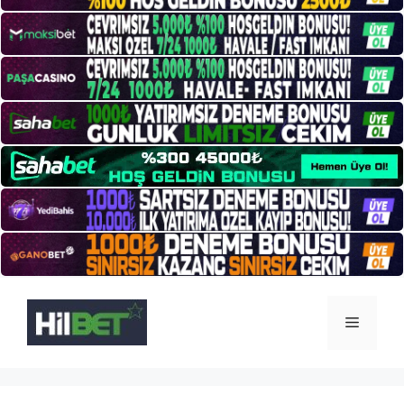
İçeriğe
atla
Menü