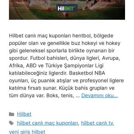
Hilbet canlı maç kuponları hentbol, ​​bölgede
popüler olan ve genellikle buz hokeyi ve hokey
gibi geleneksel sporlarla birlikte oynanan bir
spordur. Futbol bahisleri, dünya ligleri, Avrupa,
Afrika, ABD ve Türkiye Şampiyonlar Ligi
katılabileceğiniz liglerdir. Basketbol NBA
oyunları, üç puanlık atışlar ve profesyonel liglere
katılma fırsatı sunar. Küçük bahis grupları ve
tüm dünya var. Boks, tenis, …
Devamını oku…
Kategoriler
Hilbet
Etiketler
hilbet canlı maç kuponları
,
hilbet canlı tv
,
yeni giris hilbet