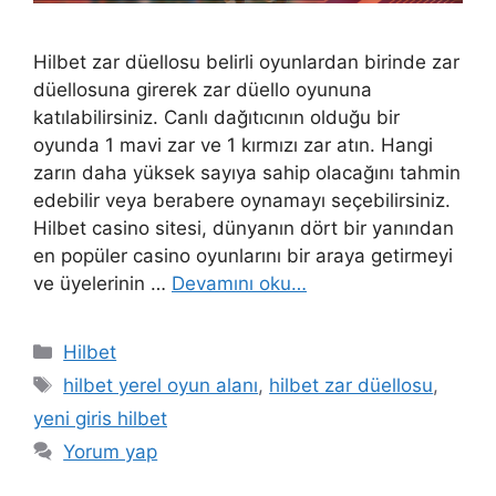
Hilbet zar düellosu belirli oyunlardan birinde zar
düellosuna girerek zar düello oyununa
katılabilirsiniz. Canlı dağıtıcının olduğu bir
oyunda 1 mavi zar ve 1 kırmızı zar atın. Hangi
zarın daha yüksek sayıya sahip olacağını tahmin
edebilir veya berabere oynamayı seçebilirsiniz.
Hilbet casino sitesi, dünyanın dört bir yanından
en popüler casino oyunlarını bir araya getirmeyi
ve üyelerinin …
Devamını oku…
Kategoriler
Hilbet
Etiketler
hilbet yerel oyun alanı
,
hilbet zar düellosu
,
yeni giris hilbet
Yorum yap