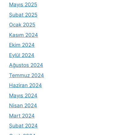
Mayıs 2025
Şubat 2025
Ocak 2025
Kasım 2024
Ekim 2024
Eylül 2024
Ağustos 2024
Temmuz 2024
Haziran 2024
Mayıs 2024
Nisan 2024
Mart 2024
Şubat 2024