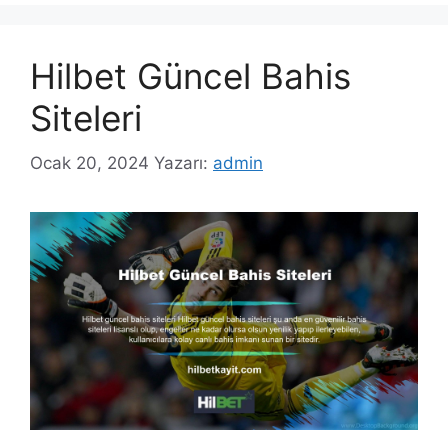
Hilbet Güncel Bahis
Siteleri
Ocak 20, 2024
Yazarı:
admin