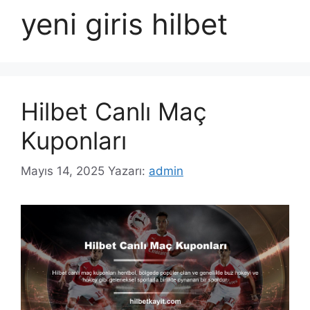
yeni giris hilbet
Hilbet Canlı Maç
Kuponları
Mayıs 14, 2025
Yazarı:
admin