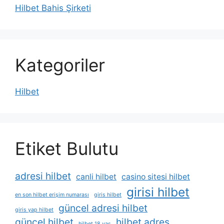
Hilbet Bahis Şirketi
Kategoriler
Hilbet
Etiket Bulutu
adresi hilbet
canli hilbet
casino sitesi hilbet
girisi hilbet
en son hilbet erişim numarası
giris hilbet
güncel adresi hilbet
giris yap hilbet
güncel hilbet
hilbet adres
hilbet 18 yaş