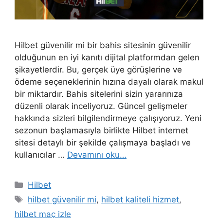
Hilbet güvenilir mi bir bahis sitesinin güvenilir
olduğunun en iyi kanıtı dijital platformdan gelen
şikayetlerdir. Bu, gerçek üye görüşlerine ve
ödeme seçeneklerinin hızına dayalı olarak makul
bir miktardır. Bahis sitelerini sizin yararınıza
düzenli olarak inceliyoruz. Güncel gelişmeler
hakkında sizleri bilgilendirmeye çalışıyoruz. Yeni
sezonun başlamasıyla birlikte Hilbet internet
sitesi detaylı bir şekilde çalışmaya başladı ve
kullanıcılar …
Devamını oku…
Kategoriler
Hilbet
Etiketler
hilbet güvenilir mi
,
hilbet kaliteli hizmet
,
hilbet maç izle