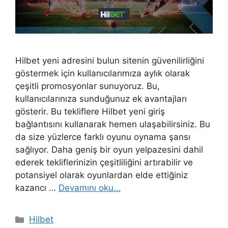
Hilbet yeni adresini bulun sitenin güvenilirliğini
göstermek için kullanıcılarımıza aylık olarak
çeşitli promosyonlar sunuyoruz. Bu,
kullanıcılarınıza sunduğunuz ek avantajları
gösterir. Bu tekliflere Hilbet yeni giriş
bağlantısını kullanarak hemen ulaşabilirsiniz. Bu
da size yüzlerce farklı oyunu oynama şansı
sağlıyor. Daha geniş bir oyun yelpazesini dahil
ederek tekliflerinizin çeşitliliğini artırabilir ve
potansiyel olarak oyunlardan elde ettiğiniz
kazancı …
Devamını oku…
Kategoriler
Hilbet