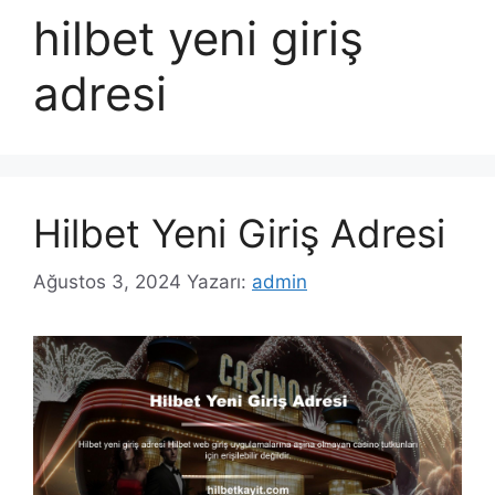
hilbet yeni giriş
adresi
Hilbet Yeni Giriş Adresi
Ağustos 3, 2024
Yazarı:
admin