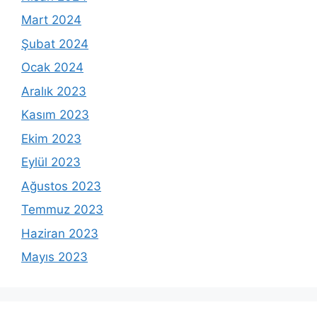
Mart 2024
Şubat 2024
Ocak 2024
Aralık 2023
Kasım 2023
Ekim 2023
Eylül 2023
Ağustos 2023
Temmuz 2023
Haziran 2023
Mayıs 2023