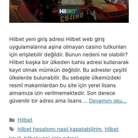
Hilbet yeni giriş adresi Hilbet web giriş
uygulamalarına aşina olmayan casino tutkunları
için erişilebilir değildir. Bunun nedeni ne olabilir?
Hilbet başka bir ülkeden bahis adresi kullanarak
kayıt olmak mümkün değildir. Bu adresler çeşitli
ülkelerde bulunabilir. Bu sebeple ülkemizdeki
resmî makamlardan bu site için yerel lisans
almamıza izin verilmemektedir. Son derece
güvenilir bir adres ama lisans …
Devamını oku…
Kategoriler
Hilbet
Etiketler
hilbet hesabımı nasıl kapatabilirim
,
hilbet