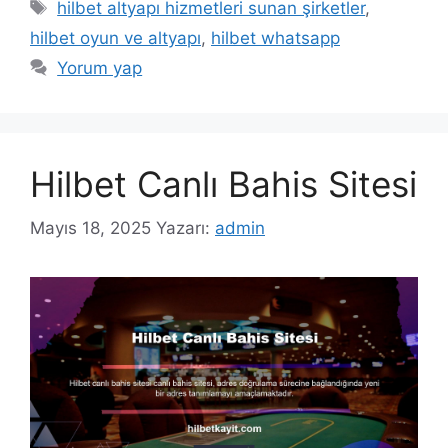
Etiketler
hilbet altyapı hizmetleri sunan şirketler
,
hilbet oyun ve altyapı
,
hilbet whatsapp
Yorum yap
Hilbet Canlı Bahis Sitesi
Mayıs 18, 2025
Yazarı:
admin