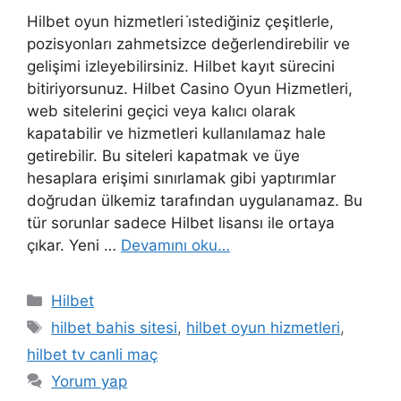
Hilbet oyun hizmetleri i̇stediğiniz çeşitlerle,
pozisyonları zahmetsizce değerlendirebilir ve
gelişimi izleyebilirsiniz. Hilbet kayıt sürecini
bitiriyorsunuz. Hilbet Casino Oyun Hizmetleri,
web sitelerini geçici veya kalıcı olarak
kapatabilir ve hizmetleri kullanılamaz hale
getirebilir. Bu siteleri kapatmak ve üye
hesaplara erişimi sınırlamak gibi yaptırımlar
doğrudan ülkemiz tarafından uygulanamaz. Bu
tür sorunlar sadece Hilbet lisansı ile ortaya
çıkar. Yeni …
Devamını oku…
Kategoriler
Hilbet
Etiketler
hilbet bahis sitesi
,
hilbet oyun hizmetleri
,
hilbet tv canli maç
Yorum yap