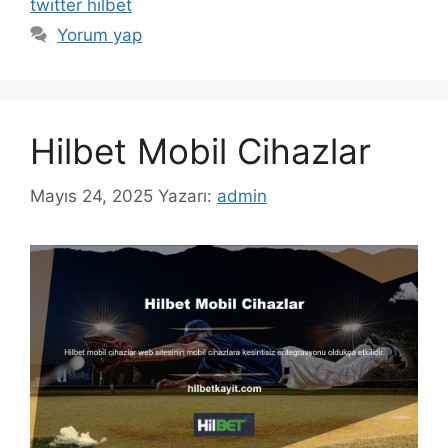
twitter hilbet
Yorum yap
Hilbet Mobil Cihazlar
Mayıs 24, 2025
Yazarı:
admin