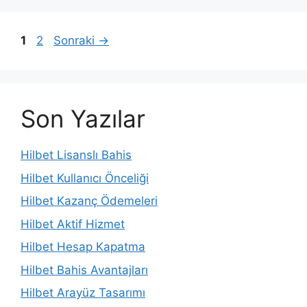
Sayfa
Sayfa
1
2
Sonraki
→
Son Yazılar
Hilbet Lisanslı Bahis
Hilbet Kullanıcı Önceliği
Hilbet Kazanç Ödemeleri
Hilbet Aktif Hizmet
Hilbet Hesap Kapatma
Hilbet Bahis Avantajları
Hilbet Arayüz Tasarımı