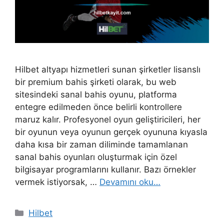
Hilbet altyapı hizmetleri sunan şirketler lisanslı
bir premium bahis şirketi olarak, bu web
sitesindeki sanal bahis oyunu, platforma
entegre edilmeden önce belirli kontrollere
maruz kalır. Profesyonel oyun geliştiricileri, her
bir oyunun veya oyunun gerçek oyununa kıyasla
daha kısa bir zaman diliminde tamamlanan
sanal bahis oyunları oluşturmak için özel
bilgisayar programlarını kullanır. Bazı örnekler
vermek istiyorsak, …
Devamını oku…
Kategoriler
Hilbet