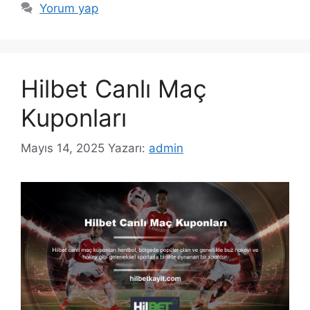
Yorum yap
Hilbet Canlı Maç
Kuponları
Mayıs 14, 2025
Yazarı:
admin