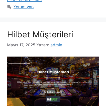
Yorum yap
Hilbet Müşterileri
Mayıs 17, 2025
Yazarı:
admin