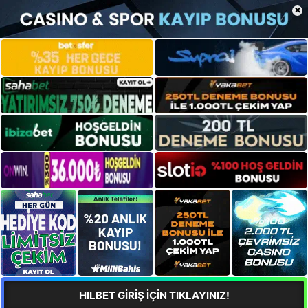
×
HILBET GİRİŞ İÇİN TIKLAYINIZ!