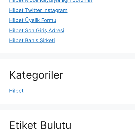
Hilbet Mobil Kaydıyla İlgili Sorunlar
Hilbet Twitter Instagram
Hilbet Üyelik Formu
Hilbet Son Giriş Adresi
Hilbet Bahis Şirketi
Kategoriler
Hilbet
Etiket Bulutu