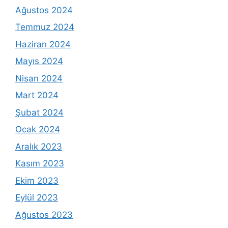
Ağustos 2024
Temmuz 2024
Haziran 2024
Mayıs 2024
Nisan 2024
Mart 2024
Şubat 2024
Ocak 2024
Aralık 2023
Kasım 2023
Ekim 2023
Eylül 2023
Ağustos 2023