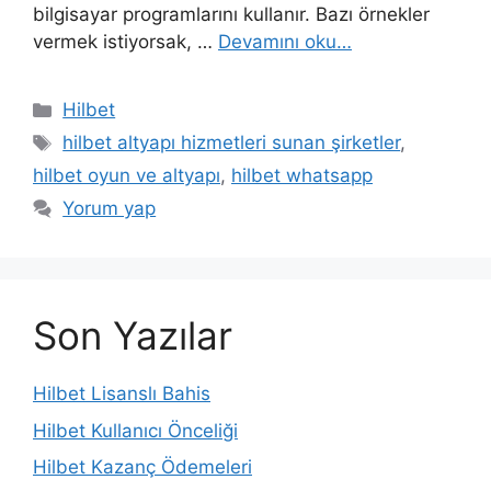
bilgisayar programlarını kullanır. Bazı örnekler
vermek istiyorsak, …
Devamını oku…
Kategoriler
Hilbet
Etiketler
hilbet altyapı hizmetleri sunan şirketler
,
hilbet oyun ve altyapı
,
hilbet whatsapp
Yorum yap
Son Yazılar
Hilbet Lisanslı Bahis
Hilbet Kullanıcı Önceliği
Hilbet Kazanç Ödemeleri