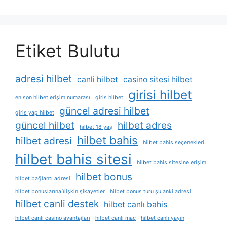
Etiket Bulutu
adresi hilbet
canli hilbet
casino sitesi hilbet
girisi hilbet
en son hilbet erişim numarası
giris hilbet
güncel adresi hilbet
giris yap hilbet
güncel hilbet
hilbet adres
hilbet 18 yaş
hilbet bahis
hilbet adresi
hilbet bahis seçenekleri
hilbet bahis sitesi
hilbet bahis sitesine erişim
hilbet bonus
hilbet bağlantı adresi
hilbet bonuslarına i̇lişkin şikayetler
hilbet bonus turu şu anki adresi
hilbet canli destek
hilbet canlı bahis
hilbet canlı casino avantajları
hilbet canlı maç
hilbet canlı yayın