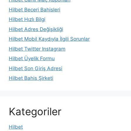
Hilbet Beceri Bahisleri
Hilbet Hızlı Bilgi
Hilbet Adres Değişikliği
Hilbet Mobil Kaydıyla İlgili Sorunlar
Hilbet Twitter Instagram
Hilbet Üyelik Formu
Hilbet Son Giriş Adresi
Hilbet Bahis Şirketi
Kategoriler
Hilbet