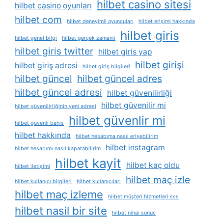
hilbet casino sitesi
hilbet casino oyunları
hilbet com
hilbet deneyimli oyuncuları
hilbet erişimi hakkında
hilbet giris
hilbet genel bilgi
hilbet gerçek zamanlı
hilbet giris twitter
hilbet giris yap
hilbet girişi
hilbet giriş adresi
hilbet giriş bilgileri
hilbet güncel
hilbet güncel adres
hilbet güncel adresi
hilbet güvenilirliği
hilbet güvenilir mi
hilbet güvenilirliğinin yeni adresi
hilbet güvenlir mi
hilbet güvenli bahis
hilbet hakkında
hilbet hesabıma nasıl erişebilirim
hilbet instagram
hilbet hesabımı nasıl kapatabilirim
hilbet kayit
hilbet kaç oldu
hilbet i̇letişimi
hilbet maç izle
hilbet kullanıcı bilgileri
hilbet kullanıcıları
hilbet maç izleme
hilbet müşteri hizmetleri sss
hilbet nasil bir site
hilbet nihai sonuç