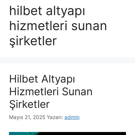
hilbet altyapı
hizmetleri sunan
şirketler
Hilbet Altyapı
Hizmetleri Sunan
Şirketler
Mayıs 21, 2025
Yazarı:
admin