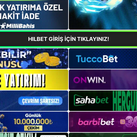
HILBET GİRİŞ İÇİN TIKLAYINIZ!