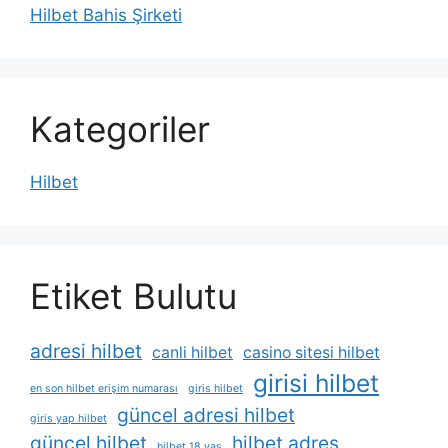
Hilbet Bahis Şirketi
Kategoriler
Hilbet
Etiket Bulutu
adresi hilbet
canli hilbet
casino sitesi hilbet
girisi hilbet
en son hilbet erişim numarası
giris hilbet
güncel adresi hilbet
giris yap hilbet
güncel hilbet
hilbet adres
hilbet 18 yaş