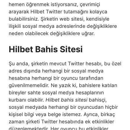
hemen öğrenmek istiyorsanız, çevrimiçi
arayarak Hilbet Twitter tutamağını kolayca
bulabilirsiniz. Şirketin web sitesi, kendisiyle
ilişkili sosyal medya adreslerinde değişikliklere
neden olabilecek değişikliklere uğrar.
Hilbet Bahis Sitesi
Şu anda, şirketin mevcut Twitter hesabı, bu özel
adres dışında herhangi bir sosyal medya
hesabına herhangi bir oyuncu tarafından
güvenilmemelidir. Ne yazık ki, bahislere katılan
bireyler sahte sosyal medya hesaplarının
kurbanı olabilir.
Hilbet bahis sitesi
bahisçi,
sosyal medyada herhangi bir oyuncudan hiçbir
kişisel bilgi veya belge istemez. Ayrıca, birkaç
zaman şirketi Twitter hesabında ek etkinlikler
düzenlemektedir. Her oyuncu bu etkinlikler