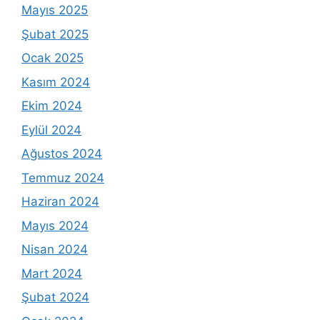
Mayıs 2025
Şubat 2025
Ocak 2025
Kasım 2024
Ekim 2024
Eylül 2024
Ağustos 2024
Temmuz 2024
Haziran 2024
Mayıs 2024
Nisan 2024
Mart 2024
Şubat 2024