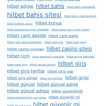
hilbet bahis
hilbet adresi
hilbet bahis seçenekleri
hilbet bahis sitesi
hilbet bahis sitesine erişim
hilbet bonus
hilbet bağlantı adresi
hilbet bonuslarına i̇lişkin şikayetler
hilbet bonus turu şu anki adresi
hilbet canli destek
hilbet canlı bahis
hilbet canlı casino avantajları
hilbet canlı maç
hilbet canlı yayın
hilbet casino sitesi
hilbet casino oyunları
hilbet com
hilbet deneyimli oyuncuları
hilbet erişimi hakkında
hilbet giris
hilbet genel bilgi
hilbet gerçek zamanlı
hilbet giris twitter
hilbet giris yap
hilbet girişi
hilbet giriş adresi
hilbet giriş bilgileri
hilbet güncel
hilbet güncel adres
hilbet güncel adresi
hilbet güvenilirliği
hilbet güvenilir mi
hilbet güvenilirliğinin yeni adresi
hilbet güvenlir mi
hilbet güvenli bahis