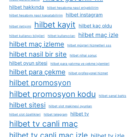
hilbet hakkında
hilbet hesabıma nasıl erişebilirim
hilbet instagram
hilbet hesabımı nasıl kapatabilirim
hilbet kayit
hilbet kaç oldu
hilbet i̇letişimi
hilbet maç izle
hilbet kullanıcı bilgileri
hilbet kullanıcıları
hilbet maç izleme
hilbet müşteri hizmetleri sss
hilbet nasil bir site
hilbet nihai sonuç
hilbet oyun sitesi
hilbet para yatırma ve çekme i̇şlemleri
hilbet para çekme
hilbet profesyonel hizmet
hilbet promosyon
hilbet promosyon kodu
hilbet sanal bahis
hilbet sitesi
hilbet slot makinesi oyunları
hilbet tv
hilbet slot özellikleri
hilbet telegram
hilbet tv canli maç
hilbet tv canli maç izle
hilbet tv izle