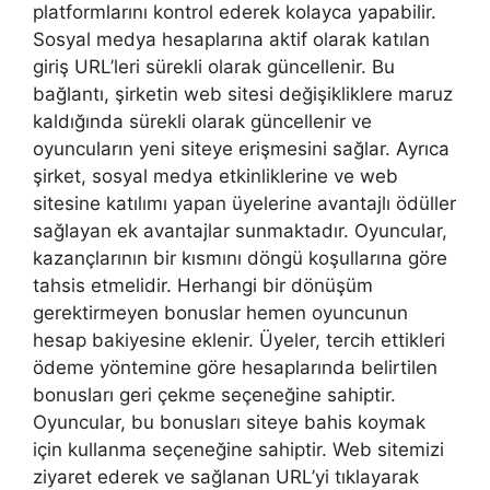
platformlarını kontrol ederek kolayca yapabilir.
Sosyal medya hesaplarına aktif olarak katılan
giriş URL’leri sürekli olarak güncellenir. Bu
bağlantı, şirketin web sitesi değişikliklere maruz
kaldığında sürekli olarak güncellenir ve
oyuncuların yeni siteye erişmesini sağlar. Ayrıca
şirket, sosyal medya etkinliklerine ve web
sitesine katılımı yapan üyelerine avantajlı ödüller
sağlayan ek avantajlar sunmaktadır. Oyuncular,
kazançlarının bir kısmını döngü koşullarına göre
tahsis etmelidir. Herhangi bir dönüşüm
gerektirmeyen bonuslar hemen oyuncunun
hesap bakiyesine eklenir. Üyeler, tercih ettikleri
ödeme yöntemine göre hesaplarında belirtilen
bonusları geri çekme seçeneğine sahiptir.
Oyuncular, bu bonusları siteye bahis koymak
için kullanma seçeneğine sahiptir. Web sitemizi
ziyaret ederek ve sağlanan URL’yi tıklayarak