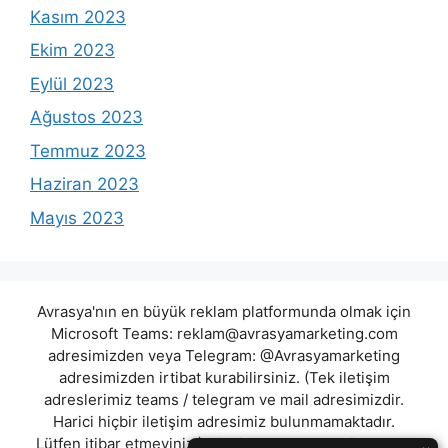
Kasım 2023
Ekim 2023
Eylül 2023
Ağustos 2023
Temmuz 2023
Haziran 2023
Mayıs 2023
Avrasya'nın en büyük reklam platformunda olmak için
Microsoft Teams:
reklam@avrasyamarketing.com
adresimizden veya Telegram: @Avrasyamarketing
adresimizden irtibat kurabilirsiniz. (Tek iletişim
adreslerimiz teams / telegram ve mail adresimizdir.
Harici hiçbir iletişim adresimiz bulunmamaktadır.
Lütfen itibar etmeyiniz.) Türkiye yasalarına göre 7258