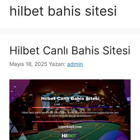
hilbet bahis sitesi
Hilbet Canlı Bahis Sitesi
Mayıs 18, 2025
Yazarı:
admin