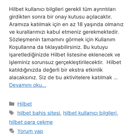
Hilbet kullanıcı bilgileri gerekli tüm ayrıntıları
girdikten sonra bir onay kutusu açılacaktır.
Aramıza katılmak için en az 18 yaşında olmanız
ve kurallarımızı kabul etmeniz gerekmektedir.
Sözleşmenin tamamını görmek için Kullanım
Koşullarına da tıklayabilirsiniz. Bu kutuyu
işaretlediğinizde Hilbet listesine eklenecek ve
işleminiz sorunsuz gerçekleştirilecektir. Hilbet
katıldığınızda değerli bir ekstra etkinlik
alacaksınız. Siz de bu aktivitelere katılmak …
Devamını oku…
Kategoriler
Hilbet
Etiketler
hilbet bahis sitesi
,
hilbet kullanıcı bilgileri
,
hilbet para çekme
Yorum yap