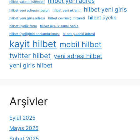
hilbet yeni adres
hilbet yatırım i̇şlemleri
hilbet yeni giris
hilbet yeni adresini bulun
hilbet yeni eklenti
hilbet üyelik
hilbet yeni giriş adresi
hilbet çevrimiçi hizmeti
hilbet üyelik form
hilbet üyelik sanal bahis
hilbet üyeliğinin sonlandırılması
hilbet şu anki adresi
kayit hilbet
mobil hilbet
twitter hilbet
yeni adresi hilbet
yeni giris hilbet
Arşivler
Eylül 2025
Mayıs 2025
Şubat 2025