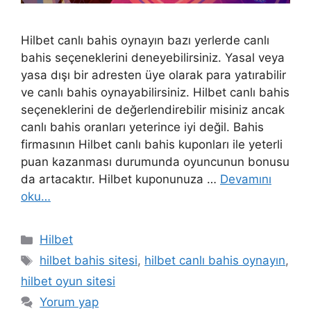
Hilbet canlı bahis oynayın bazı yerlerde canlı
bahis seçeneklerini deneyebilirsiniz. Yasal veya
yasa dışı bir adresten üye olarak para yatırabilir
ve canlı bahis oynayabilirsiniz. Hilbet canlı bahis
seçeneklerini de değerlendirebilir misiniz ancak
canlı bahis oranları yeterince iyi değil. Bahis
firmasının Hilbet canlı bahis kuponları ile yeterli
puan kazanması durumunda oyuncunun bonusu
da artacaktır. Hilbet kuponunuza …
Devamını
oku…
Kategoriler
Hilbet
Etiketler
hilbet bahis sitesi
,
hilbet canlı bahis oynayın
,
hilbet oyun sitesi
Yorum yap