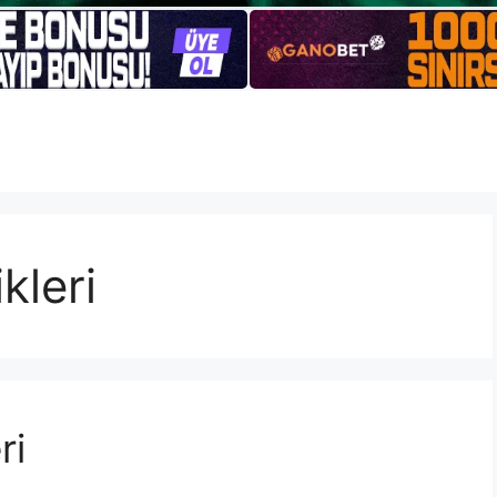
kleri
ri