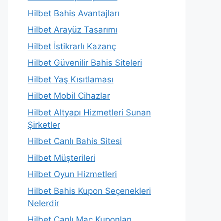
Hilbet Bahis Avantajları
Hilbet Arayüz Tasarımı
Hilbet İstikrarlı Kazanç
Hilbet Güvenilir Bahis Siteleri
Hilbet Yaş Kısıtlaması
Hilbet Mobil Cihazlar
Hilbet Altyapı Hizmetleri Sunan
Şirketler
Hilbet Canlı Bahis Sitesi
Hilbet Müşterileri
Hilbet Oyun Hizmetleri
Hilbet Bahis Kupon Seçenekleri
Nelerdir
Hilbet Canlı Maç Kuponları