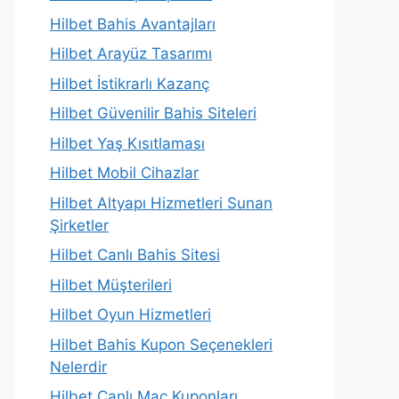
Hilbet Bahis Avantajları
Hilbet Arayüz Tasarımı
Hilbet İstikrarlı Kazanç
Hilbet Güvenilir Bahis Siteleri
Hilbet Yaş Kısıtlaması
Hilbet Mobil Cihazlar
Hilbet Altyapı Hizmetleri Sunan
Şirketler
Hilbet Canlı Bahis Sitesi
Hilbet Müşterileri
Hilbet Oyun Hizmetleri
Hilbet Bahis Kupon Seçenekleri
Nelerdir
Hilbet Canlı Maç Kuponları