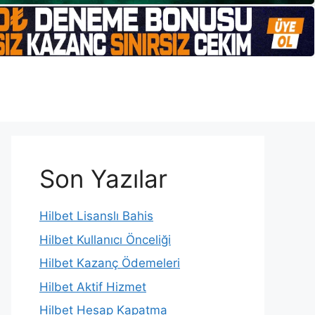
Son Yazılar
Hilbet Lisanslı Bahis
Hilbet Kullanıcı Önceliği
Hilbet Kazanç Ödemeleri
Hilbet Aktif Hizmet
Hilbet Hesap Kapatma