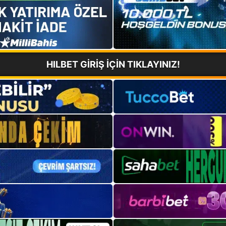
HILBET GİRİŞ İÇİN TIKLAYINIZ!