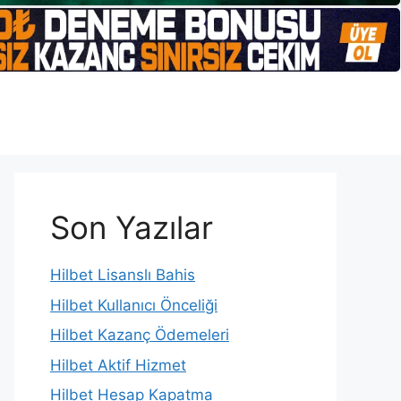
Son Yazılar
Hilbet Lisanslı Bahis
Hilbet Kullanıcı Önceliği
Hilbet Kazanç Ödemeleri
Hilbet Aktif Hizmet
Hilbet Hesap Kapatma