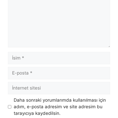
İsim
E-
posta
İnternet
sitesi
Daha sonraki yorumlarımda kullanılması için
adım, e-posta adresim ve site adresim bu
tarayıcıya kaydedilsin.