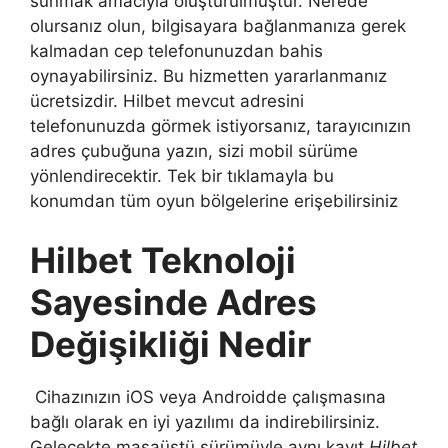
sunmak amacıyla oluşturulmuştur. Nerede
olursanız olun, bilgisayara bağlanmanıza gerek
kalmadan cep telefonunuzdan bahis
oynayabilirsiniz. Bu hizmetten yararlanmanız
ücretsizdir. Hilbet mevcut adresini
telefonunuzda görmek istiyorsanız, tarayıcınızın
adres çubuğuna yazın, sizi mobil sürüme
yönlendirecektir. Tek bir tıklamayla bu
konumdan tüm oyun bölgelerine erişebilirsiniz
Hilbet Teknoloji
Sayesinde Adres
Değişikliği Nedir
Cihazınızın iOS veya Androidde çalışmasına
bağlı olarak en iyi yazılımı da indirebilirsiniz.
Gelecekte masaüstü sürümüyle aynı kayıt
Hilbet