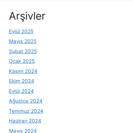
Arşivler
Eylül 2025
Mayıs 2025
Şubat 2025
Ocak 2025
Kasım 2024
Ekim 2024
Eylül 2024
Ağustos 2024
Temmuz 2024
Haziran 2024
Mayıs 2024