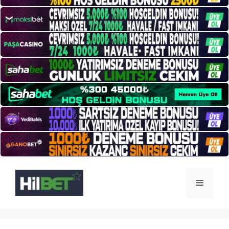
İçeriğe
atla
Menü