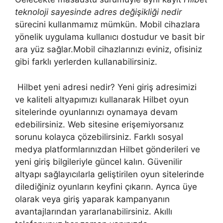
teknoloji sayesinde adres değişikliği nedir
sürecini kullanmamız mümkün. Mobil cihazlara
yönelik uygulama kullanıcı dostudur ve basit bir
ara yüz sağlar.Mobil cihazlarınızı eviniz, ofisiniz
gibi farklı yerlerden kullanabilirsiniz.
Hilbet yeni adresi nedir? Yeni giriş adresimizi
ve kaliteli altyapımızı kullanarak Hilbet oyun
sitelerinde oyunlarınızı oynamaya devam
edebilirsiniz. Web sitesine erişemiyorsanız
sorunu kolayca çözebilirsiniz. Farklı sosyal
medya platformlarınızdan Hilbet gönderileri ve
yeni giriş bilgileriyle güncel kalın. Güvenilir
altyapı sağlayıcılarla geliştirilen oyun sitelerinde
dilediğiniz oyunların keyfini çıkarın. Ayrıca üye
olarak veya giriş yaparak kampanyanın
avantajlarından yararlanabilirsiniz. Akıllı