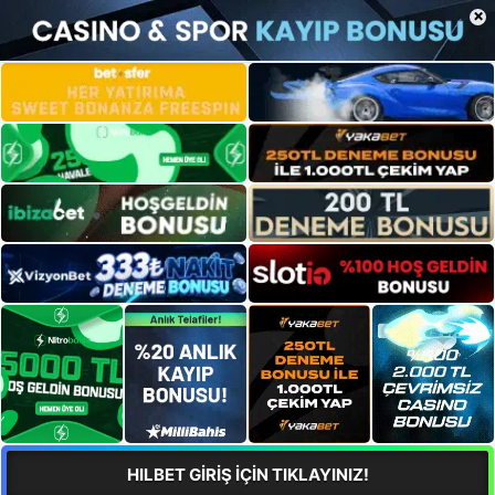
×
HILBET GİRİŞ İÇİN TIKLAYINIZ!