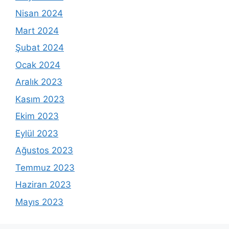
Nisan 2024
Mart 2024
Şubat 2024
Ocak 2024
Aralık 2023
Kasım 2023
Ekim 2023
Eylül 2023
Ağustos 2023
Temmuz 2023
Haziran 2023
Mayıs 2023