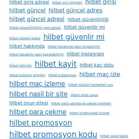
hilbet girişi
hilbet giriş adresi
hilbet giriş bilgileri
hilbet güncel
hilbet güncel adres
hilbet güncel adresi
hilbet güvenilirliği
hilbet güvenilir mi
hilbet güvenilirliğinin yeni adresi
hilbet güvenlir mi
hilbet güvenli bahis
hilbet hakkında
hilbet hesabıma nasıl erişebilirim
hilbet instagram
hilbet hesabımı nasıl kapatabilirim
hilbet kayit
hilbet kaç oldu
hilbet i̇letişimi
hilbet maç izle
hilbet kullanıcı bilgileri
hilbet kullanıcıları
hilbet maç izleme
hilbet müşteri hizmetleri sss
hilbet nasil bir site
hilbet nihai sonuç
hilbet oyun sitesi
hilbet para yatırma ve çekme i̇şlemleri
hilbet para çekme
hilbet profesyonel hizmet
hilbet promosyon
hilbet promosyon kodu
hilbet sanal bahis