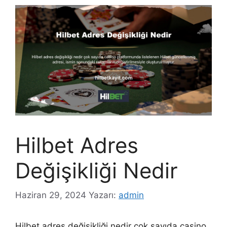
Hilbet Adres
Değişikliği Nedir
Haziran 29, 2024
Yazarı:
admin
Hilbet adres değişikliği nedir çok sayıda casino