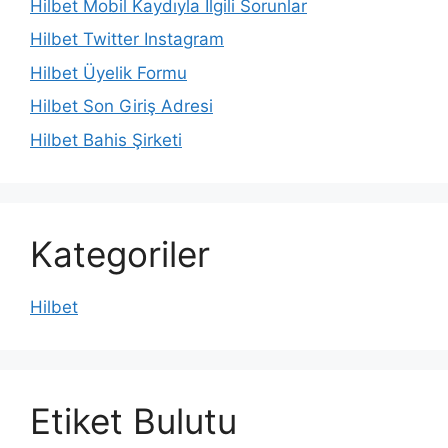
Hilbet Mobil Kaydıyla İlgili Sorunlar
Hilbet Twitter Instagram
Hilbet Üyelik Formu
Hilbet Son Giriş Adresi
Hilbet Bahis Şirketi
Kategoriler
Hilbet
Etiket Bulutu