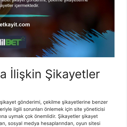
 İlişkin Şikayetler
t şikayet gönderimi, çekilme şikayetlerine benzer
iyle ilgili sorunları önlemek için site yöneticisi
rına uymak çok önemlidir. Şikayetler şikayet
dan, sosyal medya hesaplarından, oyun sitesi