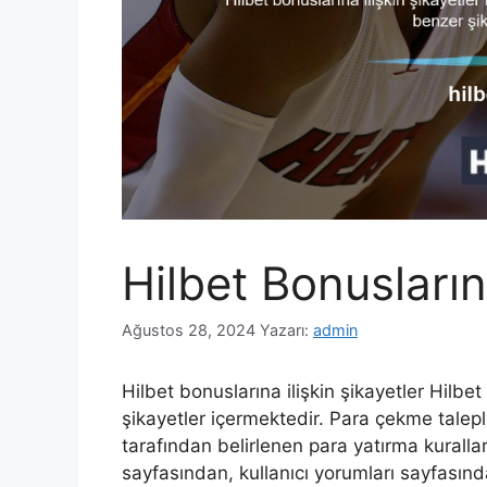
Hilbet Bonuslarına
Ağustos 28, 2024
Yazarı:
admin
Hilbet bonuslarına ilişkin şikayetler Hilbe
şikayetler içermektedir. Para çekme talepler
tarafından belirlenen para yatırma kuralla
sayfasından, kullanıcı yorumları sayfasın