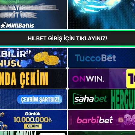
HILBET GİRİŞ İÇİN TIKLAYINIZ!