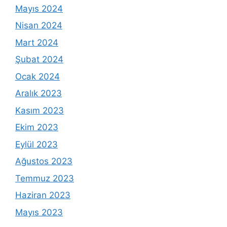
Mayıs 2024
Nisan 2024
Mart 2024
Şubat 2024
Ocak 2024
Aralık 2023
Kasım 2023
Ekim 2023
Eylül 2023
Ağustos 2023
Temmuz 2023
Haziran 2023
Mayıs 2023