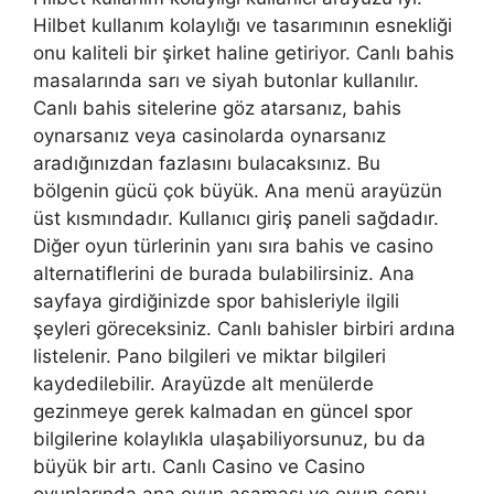
Hilbet kullanım kolaylığı ve tasarımının esnekliği
onu kaliteli bir şirket haline getiriyor. Canlı bahis
masalarında sarı ve siyah butonlar kullanılır.
Canlı bahis sitelerine göz atarsanız, bahis
oynarsanız veya casinolarda oynarsanız
aradığınızdan fazlasını bulacaksınız. Bu
bölgenin gücü çok büyük. Ana menü arayüzün
üst kısmındadır. Kullanıcı giriş paneli sağdadır.
Diğer oyun türlerinin yanı sıra bahis ve casino
alternatiflerini de burada bulabilirsiniz. Ana
sayfaya girdiğinizde spor bahisleriyle ilgili
şeyleri göreceksiniz. Canlı bahisler birbiri ardına
listelenir. Pano bilgileri ve miktar bilgileri
kaydedilebilir. Arayüzde alt menülerde
gezinmeye gerek kalmadan en güncel spor
bilgilerine kolaylıkla ulaşabiliyorsunuz, bu da
büyük bir artı. Canlı Casino ve Casino