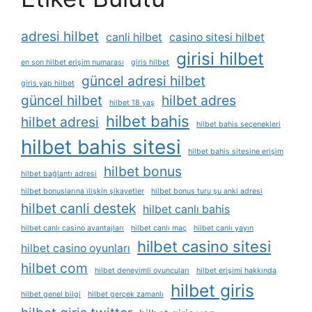
adresi hilbet
canli hilbet
casino sitesi hilbet
girisi hilbet
en son hilbet erişim numarası
giris hilbet
güncel adresi hilbet
giris yap hilbet
güncel hilbet
hilbet adres
hilbet 18 yaş
hilbet bahis
hilbet adresi
hilbet bahis seçenekleri
hilbet bahis sitesi
hilbet bahis sitesine erişim
hilbet bonus
hilbet bağlantı adresi
hilbet bonuslarına i̇lişkin şikayetler
hilbet bonus turu şu anki adresi
hilbet canli destek
hilbet canlı bahis
hilbet canlı casino avantajları
hilbet canlı maç
hilbet canlı yayın
hilbet casino sitesi
hilbet casino oyunları
hilbet com
hilbet deneyimli oyuncuları
hilbet erişimi hakkında
hilbet giris
hilbet genel bilgi
hilbet gerçek zamanlı