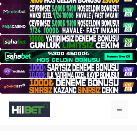
İçeriğe
atla
Menü