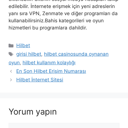
edilebilir. İnternete erişmek için yeni adreslerin
yanı sıra VPN, Zenmate ve diğer programları da
kullanabilirsiniz.Bahis kategorileri ve oyun
hizmetleri bu programlara dahildir.
Kategoriler
Hilbet
Etiketler
girisi hilbet
,
hilbet casinosunda oynanan
oyun
,
hilbet kullanım kolaylığı
En Son Hilbet Erişim Numarası
Hilbet İnternet Sitesi
Yorum yapın
Yorum