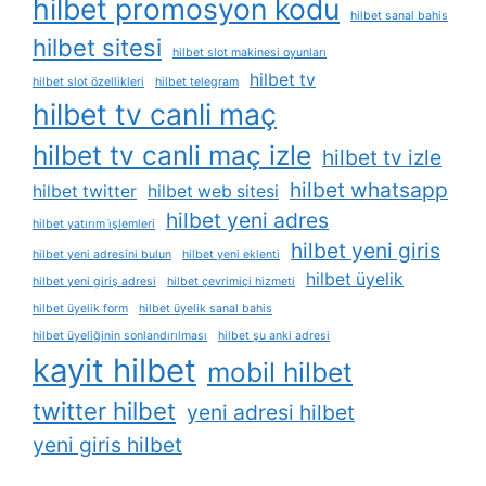
hilbet promosyon kodu
hilbet sanal bahis
hilbet sitesi
hilbet slot makinesi oyunları
hilbet tv
hilbet slot özellikleri
hilbet telegram
hilbet tv canli maç
hilbet tv canli maç izle
hilbet tv izle
hilbet whatsapp
hilbet twitter
hilbet web sitesi
hilbet yeni adres
hilbet yatırım i̇şlemleri
hilbet yeni giris
hilbet yeni adresini bulun
hilbet yeni eklenti
hilbet üyelik
hilbet yeni giriş adresi
hilbet çevrimiçi hizmeti
hilbet üyelik form
hilbet üyelik sanal bahis
hilbet üyeliğinin sonlandırılması
hilbet şu anki adresi
kayit hilbet
mobil hilbet
twitter hilbet
yeni adresi hilbet
yeni giris hilbet