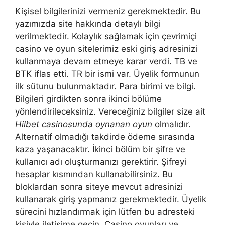
Kişisel bilgilerinizi vermeniz gerekmektedir. Bu
yazımızda site hakkında detaylı bilgi
verilmektedir. Kolaylık sağlamak için çevrimiçi
casino ve oyun sitelerimiz eski giriş adresinizi
kullanmaya devam etmeye karar verdi. TB ve
BTK iflas etti. TR bir ismi var. Üyelik formunun
ilk sütunu bulunmaktadır. Para birimi ve bilgi.
Bilgileri girdikten sonra ikinci bölüme
yönlendirileceksiniz. Vereceğiniz bilgiler size ait
Hilbet casinosunda oynanan oyun
olmalıdır.
Alternatif olmadığı takdirde ödeme sırasında
kaza yaşanacaktır. İkinci bölüm bir şifre ve
kullanıcı adı oluşturmanızı gerektirir. Şifreyi
hesaplar kısmından kullanabilirsiniz. Bu
bloklardan sonra siteye mevcut adresinizi
kullanarak giriş yapmanız gerekmektedir. Üyelik
sürecini hızlandırmak için lütfen bu adresteki
kişiyle iletişime geçin. Casino oyunları ve