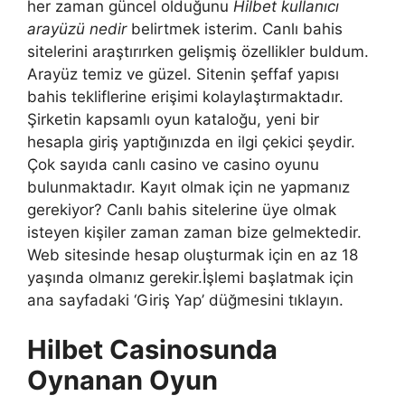
her zaman güncel olduğunu
Hilbet kullanıcı
arayüzü nedir
belirtmek isterim. Canlı bahis
sitelerini araştırırken gelişmiş özellikler buldum.
Arayüz temiz ve güzel. Sitenin şeffaf yapısı
bahis tekliflerine erişimi kolaylaştırmaktadır.
Şirketin kapsamlı oyun kataloğu, yeni bir
hesapla giriş yaptığınızda en ilgi çekici şeydir.
Çok sayıda canlı casino ve casino oyunu
bulunmaktadır. Kayıt olmak için ne yapmanız
gerekiyor? Canlı bahis sitelerine üye olmak
isteyen kişiler zaman zaman bize gelmektedir.
Web sitesinde hesap oluşturmak için en az 18
yaşında olmanız gerekir.İşlemi başlatmak için
ana sayfadaki ‘Giriş Yap’ düğmesini tıklayın.
Hilbet Casinosunda
Oynanan Oyun