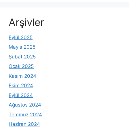
Arşivler
Eylül 2025
Mayıs 2025
Şubat 2025
Ocak 2025
Kasım 2024
Ekim 2024
Eylül 2024
Ağustos 2024
Temmuz 2024
Haziran 2024