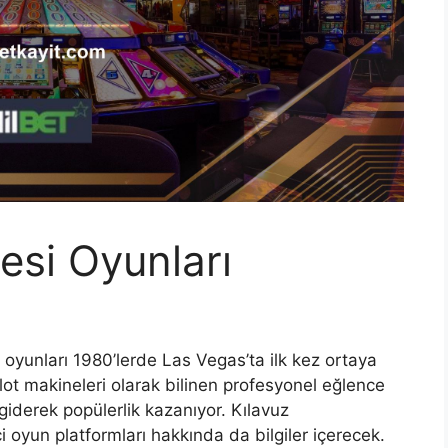
esi Oyunları
i oyunları 1980’lerde Las Vegas’ta ilk kez ortaya
Slot makineleri olarak bilinen profesyonel eğlence
giderek popülerlik kazanıyor. Kılavuz
i oyun platformları hakkında da bilgiler içerecek.