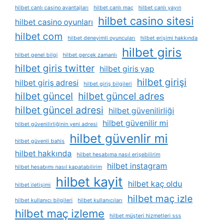
hilbet canlı casino avantajları
hilbet canlı maç
hilbet canlı yayın
hilbet casino sitesi
hilbet casino oyunları
hilbet com
hilbet deneyimli oyuncuları
hilbet erişimi hakkında
hilbet giris
hilbet genel bilgi
hilbet gerçek zamanlı
hilbet giris twitter
hilbet giris yap
hilbet girişi
hilbet giriş adresi
hilbet giriş bilgileri
hilbet güncel
hilbet güncel adres
hilbet güncel adresi
hilbet güvenilirliği
hilbet güvenilir mi
hilbet güvenilirliğinin yeni adresi
hilbet güvenlir mi
hilbet güvenli bahis
hilbet hakkında
hilbet hesabıma nasıl erişebilirim
hilbet instagram
hilbet hesabımı nasıl kapatabilirim
hilbet kayit
hilbet kaç oldu
hilbet i̇letişimi
hilbet maç izle
hilbet kullanıcı bilgileri
hilbet kullanıcıları
hilbet maç izleme
hilbet müşteri hizmetleri sss