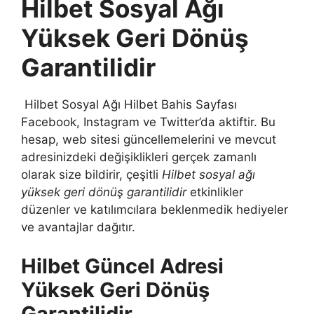
Hilbet Sosyal Ağı
Yüksek Geri Dönüş
Garantilidir
Hilbet Sosyal Ağı Hilbet Bahis Sayfası
Facebook, Instagram ve Twitter’da aktiftir. Bu
hesap, web sitesi güncellemelerini ve mevcut
adresinizdeki değişiklikleri gerçek zamanlı
olarak size bildirir, çeşitli
Hilbet sosyal ağı
yüksek geri dönüş garantilidir
etkinlikler
düzenler ve katılımcılara beklenmedik hediyeler
ve avantajlar dağıtır.
Hilbet Güncel Adresi
Yüksek Geri Dönüş
Garantilidir