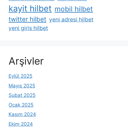
kayit hilbet
mobil hilbet
twitter hilbet
yeni adresi hilbet
yeni giris hilbet
Arşivler
Eylül 2025
Mayıs 2025
Şubat 2025
Ocak 2025
Kasım 2024
Ekim 2024