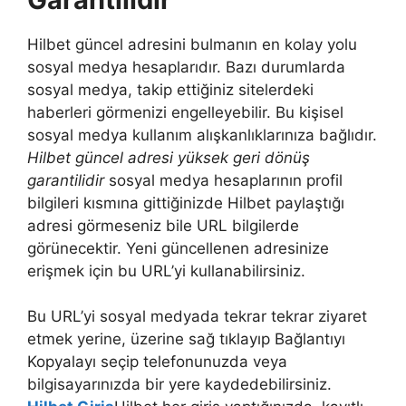
Hilbet güncel adresini bulmanın en kolay yolu
sosyal medya hesaplarıdır. Bazı durumlarda
sosyal medya, takip ettiğiniz sitelerdeki
haberleri görmenizi engelleyebilir. Bu kişisel
sosyal medya kullanım alışkanlıklarınıza bağlıdır.
Hilbet güncel adresi yüksek geri dönüş
garantilidir
sosyal medya hesaplarının profil
bilgileri kısmına gittiğinizde Hilbet paylaştığı
adresi görmeseniz bile URL bilgilerde
görünecektir. Yeni güncellenen adresinize
erişmek için bu URL’yi kullanabilirsiniz.
Bu URL’yi sosyal medyada tekrar tekrar ziyaret
etmek yerine, üzerine sağ tıklayıp Bağlantıyı
Kopyalayı seçip telefonunuzda veya
bilgisayarınızda bir yere kaydedebilirsiniz.