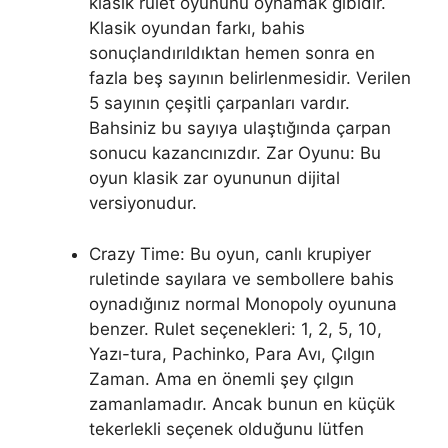
klasik rulet oyununu oynamak gibidir.
Klasik oyundan farkı, bahis
sonuçlandırıldıktan hemen sonra en
fazla beş sayının belirlenmesidir. Verilen
5 sayının çeşitli çarpanları vardır.
Bahsiniz bu sayıya ulaştığında çarpan
sonucu kazancınızdır. Zar Oyunu: Bu
oyun klasik zar oyununun dijital
versiyonudur.
Crazy Time: Bu oyun, canlı krupiyer
ruletinde sayılara ve sembollere bahis
oynadığınız normal Monopoly oyununa
benzer. Rulet seçenekleri: 1, 2, 5, 10,
Yazı-tura, Pachinko, Para Avı, Çılgın
Zaman. Ama en önemli şey çılgın
zamanlamadır. Ancak bunun en küçük
tekerlekli seçenek olduğunu lütfen