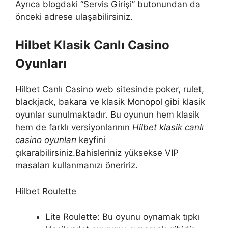
Ayrıca blogdaki “Servis Girişi” butonundan da
önceki adrese ulaşabilirsiniz.
Hilbet Klasik Canlı Casino
Oyunları
Hilbet Canlı Casino web sitesinde poker, rulet,
blackjack, bakara ve klasik Monopol gibi klasik
oyunlar sunulmaktadır. Bu oyunun hem klasik
hem de farklı versiyonlarının
Hilbet klasik canlı
casino oyunları
keyfini
çıkarabilirsiniz.Bahisleriniz yüksekse VIP
masaları kullanmanızı öneririz.
Hilbet Roulette
Lite Roulette: Bu oyunu oynamak tıpkı