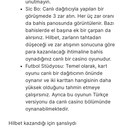
unutmayın.
Sic Bo: Canlı dağıtıcıyla yapılan bir
görüşmede 3 zar atın. Her üç zar oranı
da bahis panosunda görüntülenir. Bazı
bahislerde el başına ek bir çarpan da
alırsınız. Hilbet, zarların tahtadan
düşeceği ve zar atışının sonucuna göre
para kazanılacağı ihtimaline bahis
oynadığınız canlı bir casino oyunudur.
Futbol Stüdyosu: Temel olarak, kart
oyunu canlı bir dağıtıcının önünde
oynanır ve iki karttan hangisinin daha
yüksek olduğunu tahmin etmeye
çalışırsınız. Ayrıca bu oyunun Türkçe
versiyonu da canlı casino bölümünde
oynanabilmektedir.
Hilbet kazandığı için şanslıydı