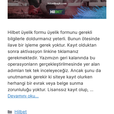
Hilbet üyelik formu üyelik formunu gerekli
bilgilerle doldurmanız yeterli. Bunun ötesinde
ilave bir işleme gerek yoktur. Kayıt olduktan
sonra aktivasyon linkine tıklamanız
gerekmektedir. Yazımızın geri kalanında bu
operasyonların gerçekleştirilmesinde yer alan
adımları tek tek inceleyeceğiz. Ancak şunu da
unutmamak gerekir ki siteye kayıt olurken
herhangi bir evrak veya belge sunma
zorunluluğu yoktur. Lisanssız kayıt olup, …
Devamını oku…
Kategoriler
Hilbet