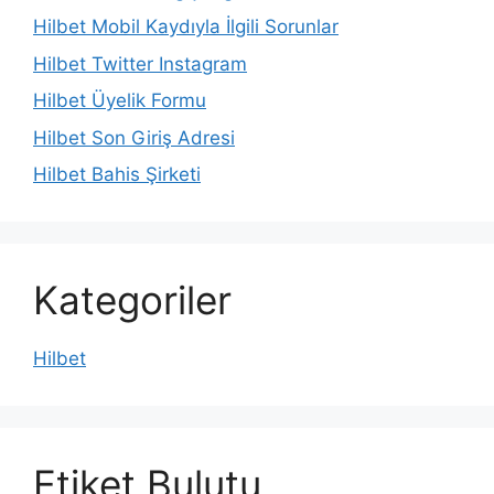
Hilbet Mobil Kaydıyla İlgili Sorunlar
Hilbet Twitter Instagram
Hilbet Üyelik Formu
Hilbet Son Giriş Adresi
Hilbet Bahis Şirketi
Kategoriler
Hilbet
Etiket Bulutu