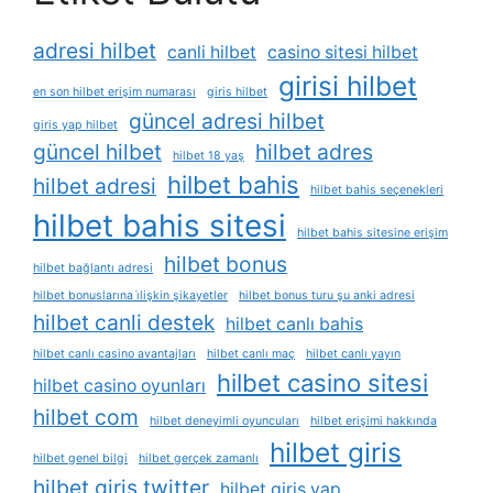
adresi hilbet
canli hilbet
casino sitesi hilbet
girisi hilbet
en son hilbet erişim numarası
giris hilbet
güncel adresi hilbet
giris yap hilbet
güncel hilbet
hilbet adres
hilbet 18 yaş
hilbet bahis
hilbet adresi
hilbet bahis seçenekleri
hilbet bahis sitesi
hilbet bahis sitesine erişim
hilbet bonus
hilbet bağlantı adresi
hilbet bonuslarına i̇lişkin şikayetler
hilbet bonus turu şu anki adresi
hilbet canli destek
hilbet canlı bahis
hilbet canlı casino avantajları
hilbet canlı maç
hilbet canlı yayın
hilbet casino sitesi
hilbet casino oyunları
hilbet com
hilbet deneyimli oyuncuları
hilbet erişimi hakkında
hilbet giris
hilbet genel bilgi
hilbet gerçek zamanlı
hilbet giris twitter
hilbet giris yap