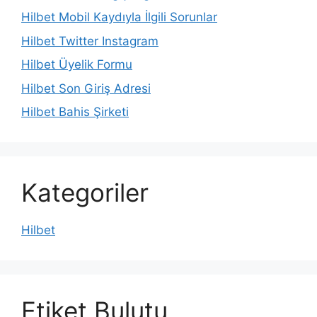
Hilbet Mobil Kaydıyla İlgili Sorunlar
Hilbet Twitter Instagram
Hilbet Üyelik Formu
Hilbet Son Giriş Adresi
Hilbet Bahis Şirketi
Kategoriler
Hilbet
Etiket Bulutu