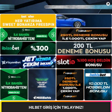
×
HILBET GİRİŞ İÇİN TIKLAYINIZ!