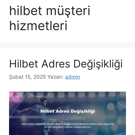
hilbet müşteri
hizmetleri
Hilbet Adres Değişikliği
Şubat 15, 2025
Yazarı:
admin