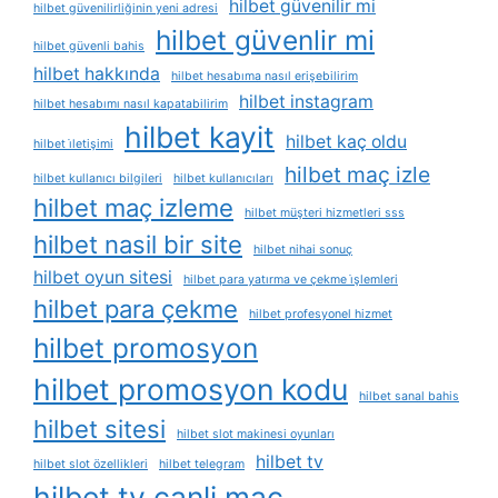
hilbet güvenilir mi
hilbet güvenilirliğinin yeni adresi
hilbet güvenlir mi
hilbet güvenli bahis
hilbet hakkında
hilbet hesabıma nasıl erişebilirim
hilbet instagram
hilbet hesabımı nasıl kapatabilirim
hilbet kayit
hilbet kaç oldu
hilbet i̇letişimi
hilbet maç izle
hilbet kullanıcı bilgileri
hilbet kullanıcıları
hilbet maç izleme
hilbet müşteri hizmetleri sss
hilbet nasil bir site
hilbet nihai sonuç
hilbet oyun sitesi
hilbet para yatırma ve çekme i̇şlemleri
hilbet para çekme
hilbet profesyonel hizmet
hilbet promosyon
hilbet promosyon kodu
hilbet sanal bahis
hilbet sitesi
hilbet slot makinesi oyunları
hilbet tv
hilbet slot özellikleri
hilbet telegram
hilbet tv canli maç