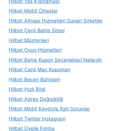
Hilbet Yaş Kısıtlaması
Hilbet Mobil Cihazlar
Hilbet Altyapı Hizmetleri Sunan Şirketler
Hilbet Canlı Bahis Sitesi
Hilbet Müşterileri
Hilbet Oyun Hizmetleri
Hilbet Bahis Kupon Seçenekleri Nelerdir
Hilbet Canlı Maç Kuponları
Hilbet Beceri Bahisleri
Hilbet Hızlı Bilgi
Hilbet Adres Değişikliği
Hilbet Mobil Kaydıyla İlgili Sorunlar
Hilbet Twitter Instagram
Hilbet Üyelik Formu