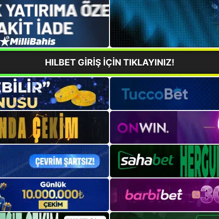
HILBET GİRİŞ İÇİN TIKLAYINIZ!