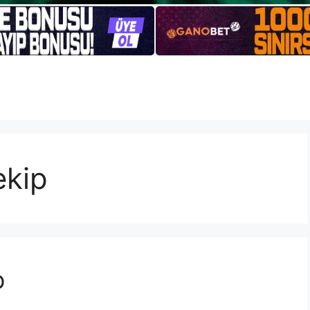
ekip
p