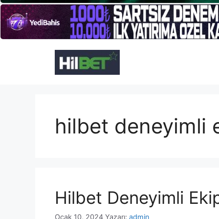
İçeriğe
atla
hilbet deneyimli 
Hilbet Deneyimli Eki
Ocak 10, 2024
Yazarı:
admin