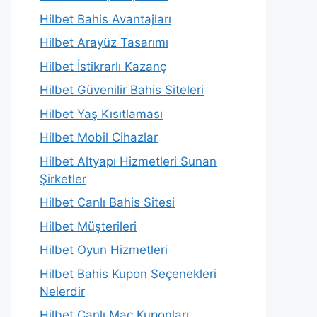
Hilbet Bahis Avantajları
Hilbet Arayüz Tasarımı
Hilbet İstikrarlı Kazanç
Hilbet Güvenilir Bahis Siteleri
Hilbet Yaş Kısıtlaması
Hilbet Mobil Cihazlar
Hilbet Altyapı Hizmetleri Sunan
Şirketler
Hilbet Canlı Bahis Sitesi
Hilbet Müşterileri
Hilbet Oyun Hizmetleri
Hilbet Bahis Kupon Seçenekleri
Nelerdir
Hilbet Canlı Maç Kuponları