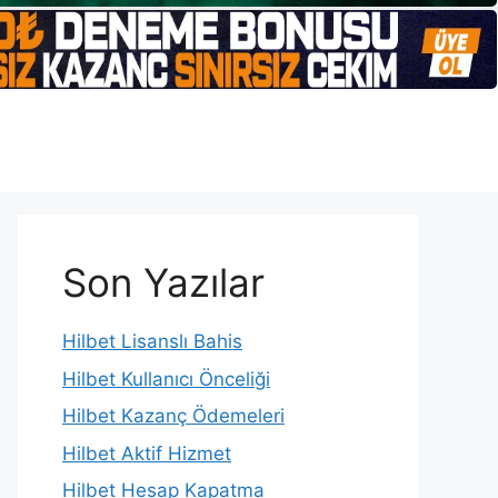
Son Yazılar
Hilbet Lisanslı Bahis
Hilbet Kullanıcı Önceliği
Hilbet Kazanç Ödemeleri
Hilbet Aktif Hizmet
Hilbet Hesap Kapatma