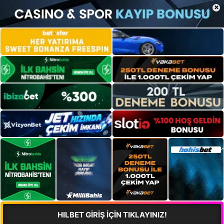
×
HILBET GİRİŞ İÇİN TIKLAYINIZ!