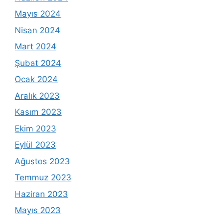
Mayıs 2024
Nisan 2024
Mart 2024
Şubat 2024
Ocak 2024
Aralık 2023
Kasım 2023
Ekim 2023
Eylül 2023
Ağustos 2023
Temmuz 2023
Haziran 2023
Mayıs 2023