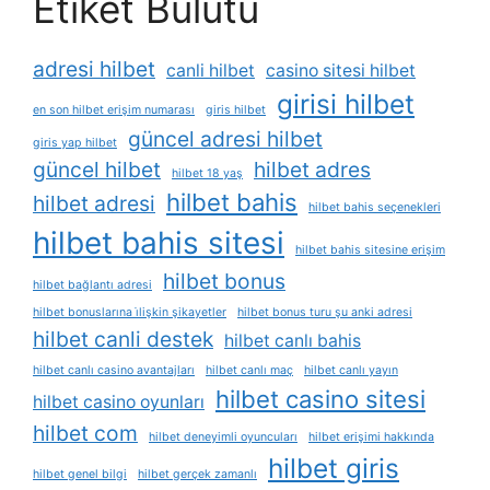
Etiket Bulutu
adresi hilbet
canli hilbet
casino sitesi hilbet
girisi hilbet
en son hilbet erişim numarası
giris hilbet
güncel adresi hilbet
giris yap hilbet
güncel hilbet
hilbet adres
hilbet 18 yaş
hilbet bahis
hilbet adresi
hilbet bahis seçenekleri
hilbet bahis sitesi
hilbet bahis sitesine erişim
hilbet bonus
hilbet bağlantı adresi
hilbet bonuslarına i̇lişkin şikayetler
hilbet bonus turu şu anki adresi
hilbet canli destek
hilbet canlı bahis
hilbet canlı casino avantajları
hilbet canlı maç
hilbet canlı yayın
hilbet casino sitesi
hilbet casino oyunları
hilbet com
hilbet deneyimli oyuncuları
hilbet erişimi hakkında
hilbet giris
hilbet genel bilgi
hilbet gerçek zamanlı