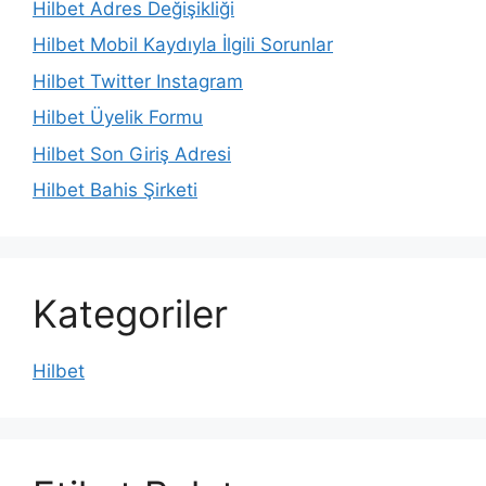
Hilbet Adres Değişikliği
Hilbet Mobil Kaydıyla İlgili Sorunlar
Hilbet Twitter Instagram
Hilbet Üyelik Formu
Hilbet Son Giriş Adresi
Hilbet Bahis Şirketi
Kategoriler
Hilbet