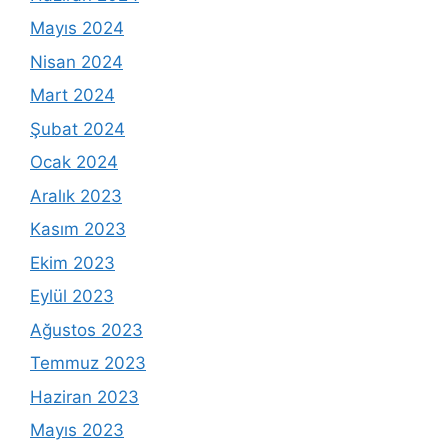
Mayıs 2024
Nisan 2024
Mart 2024
Şubat 2024
Ocak 2024
Aralık 2023
Kasım 2023
Ekim 2023
Eylül 2023
Ağustos 2023
Temmuz 2023
Haziran 2023
Mayıs 2023