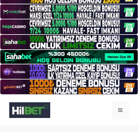
İçeriğe
atla
Menü