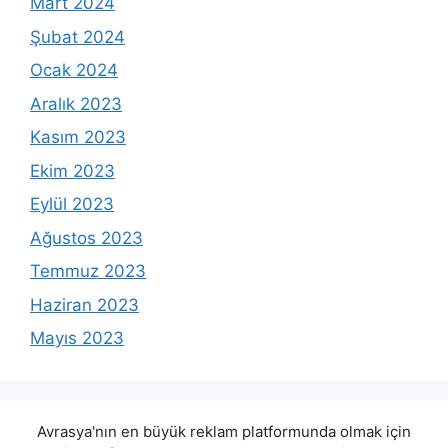
Mart 2024
Şubat 2024
Ocak 2024
Aralık 2023
Kasım 2023
Ekim 2023
Eylül 2023
Ağustos 2023
Temmuz 2023
Haziran 2023
Mayıs 2023
Avrasya'nın en büyük reklam platformunda olmak için