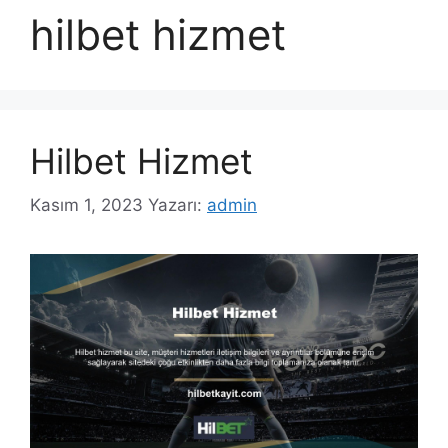
hilbet hizmet
Hilbet Hizmet
Kasım 1, 2023
Yazarı:
admin