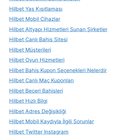
Hilbet Yaş Kısıtlaması
Hilbet Mobil Cihazlar
Hilbet Altyapı Hizmetleri Sunan Şirketler
Hilbet Canlı Bahis Sitesi
Hilbet Müşterileri
Hilbet Oyun Hizmetleri
Hilbet Bahis Kupon Seçenekleri Nelerdir
Hilbet Canlı Maç Kuponları
Hilbet Beceri Bahisleri
Hilbet Hızlı Bilgi
Hilbet Adres Değişikliği
Hilbet Mobil Kaydıyla İlgili Sorunlar
Hilbet Twitter Instagram