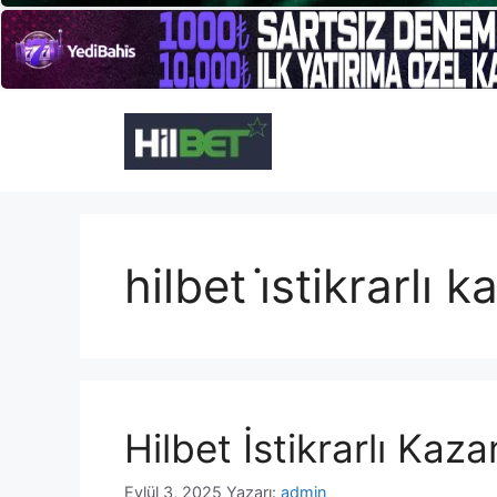
İçeriğe
atla
hilbet i̇stikrarlı 
Hilbet İstikrarlı Kaz
Eylül 3, 2025
Yazarı:
admin