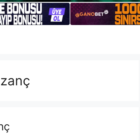
kazanç
anç