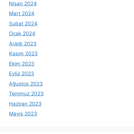
Nisan 2024
Mart 2024
Şubat 2024
Ocak 2024
Aralık 2023
Kasım 2023
Ekim 2023
Eylül 2023
Ağustos 2023
Temmuz 2023
Haziran 2023
Mayıs 2023