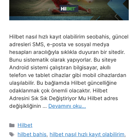
Hilbet nasıl hızlı kayıt olabilirim seobahis, güncel
adresleri SMS, e-posta ve sosyal medya
hesapları aracılığıyla sıklıkla duyuran bir sitedir.
Bunu sistematik olarak yapıyorlar. Bu siteye
Android sistemi çalıştıran bilgisayar, akıllı
telefon ve tablet cihazlar gibi mobil cihazlardan
ulaşılabilir. Bu bağlamda Hilbet güncelliğine
odaklanmak çok önemli olacaktır. Hilbet
Adresini Sık Sık Değiştiriyor Mu Hilbet adres
değişikliğinin …
Devamını oku…
Kategoriler
Hilbet
Etiketler
hilbet bahis
,
hilbet nasıl hızlı kayıt olabilirim
,