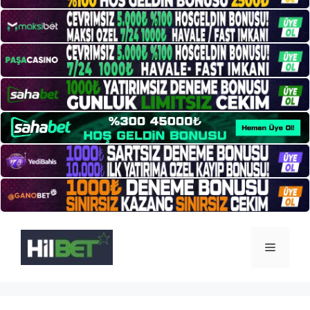
İçeriğe
atla
Menü