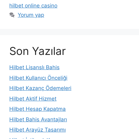
hilbet online casino
Yorum yap
Son Yazılar
Hilbet Lisanslı Bahis
Hilbet Kullanıcı Önceliği
Hilbet Kazanç Ödemeleri
Hilbet Aktif Hizmet
Hilbet Hesap Kapatma
Hilbet Bahis Avantajları
Hilbet Arayüz Tasarımı