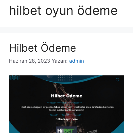
hilbet oyun ödeme
Hilbet Ödeme
Haziran 28, 2023
Yazarı:
admin