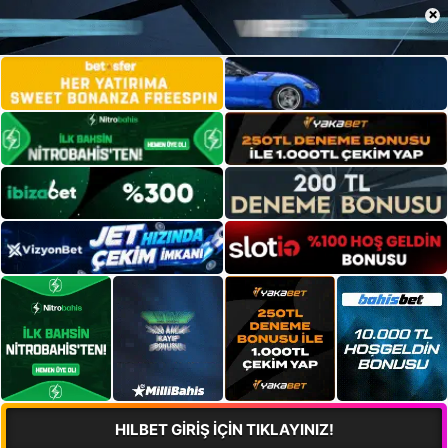
×
HILBET GİRİŞ İÇİN TIKLAYINIZ!