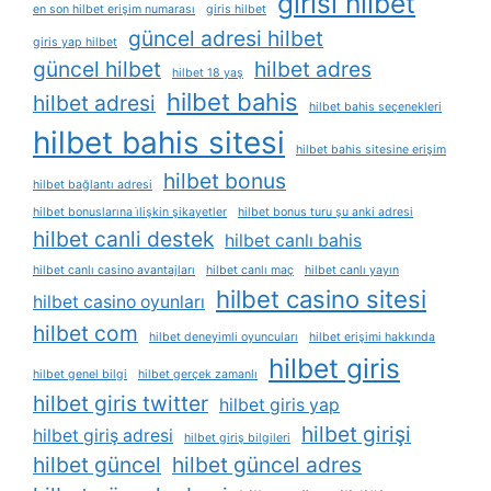
girisi hilbet
en son hilbet erişim numarası
giris hilbet
güncel adresi hilbet
giris yap hilbet
güncel hilbet
hilbet adres
hilbet 18 yaş
hilbet bahis
hilbet adresi
hilbet bahis seçenekleri
hilbet bahis sitesi
hilbet bahis sitesine erişim
hilbet bonus
hilbet bağlantı adresi
hilbet bonuslarına i̇lişkin şikayetler
hilbet bonus turu şu anki adresi
hilbet canli destek
hilbet canlı bahis
hilbet canlı casino avantajları
hilbet canlı maç
hilbet canlı yayın
hilbet casino sitesi
hilbet casino oyunları
hilbet com
hilbet deneyimli oyuncuları
hilbet erişimi hakkında
hilbet giris
hilbet genel bilgi
hilbet gerçek zamanlı
hilbet giris twitter
hilbet giris yap
hilbet girişi
hilbet giriş adresi
hilbet giriş bilgileri
hilbet güncel
hilbet güncel adres