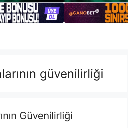
arının güvenilirliği
nın Güvenilirliği