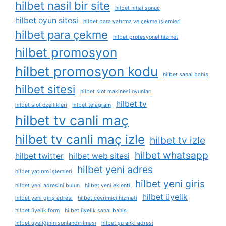
hilbet nasil bir site
hilbet nihai sonuç
hilbet oyun sitesi
hilbet para yatırma ve çekme i̇şlemleri
hilbet para çekme
hilbet profesyonel hizmet
hilbet promosyon
hilbet promosyon kodu
hilbet sanal bahis
hilbet sitesi
hilbet slot makinesi oyunları
hilbet tv
hilbet slot özellikleri
hilbet telegram
hilbet tv canli maç
hilbet tv canli maç izle
hilbet tv izle
hilbet whatsapp
hilbet twitter
hilbet web sitesi
hilbet yeni adres
hilbet yatırım i̇şlemleri
hilbet yeni giris
hilbet yeni adresini bulun
hilbet yeni eklenti
hilbet üyelik
hilbet yeni giriş adresi
hilbet çevrimiçi hizmeti
hilbet üyelik form
hilbet üyelik sanal bahis
hilbet üyeliğinin sonlandırılması
hilbet şu anki adresi