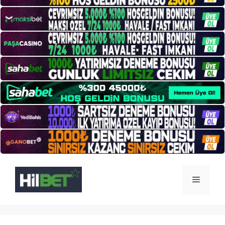
İçeriğe
atla
Menü