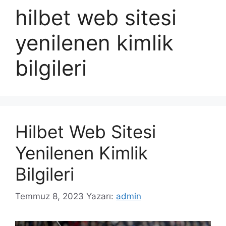
hilbet web sitesi
yenilenen kimlik
bilgileri
Hilbet Web Sitesi
Yenilenen Kimlik
Bilgileri
Temmuz 8, 2023
Yazarı:
admin