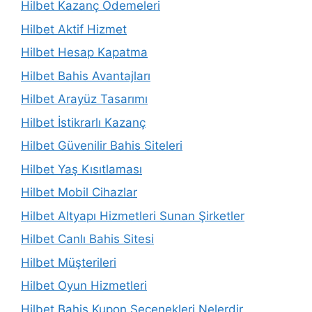
Hilbet Kazanç Ödemeleri
Hilbet Aktif Hizmet
Hilbet Hesap Kapatma
Hilbet Bahis Avantajları
Hilbet Arayüz Tasarımı
Hilbet İstikrarlı Kazanç
Hilbet Güvenilir Bahis Siteleri
Hilbet Yaş Kısıtlaması
Hilbet Mobil Cihazlar
Hilbet Altyapı Hizmetleri Sunan Şirketler
Hilbet Canlı Bahis Sitesi
Hilbet Müşterileri
Hilbet Oyun Hizmetleri
Hilbet Bahis Kupon Seçenekleri Nelerdir