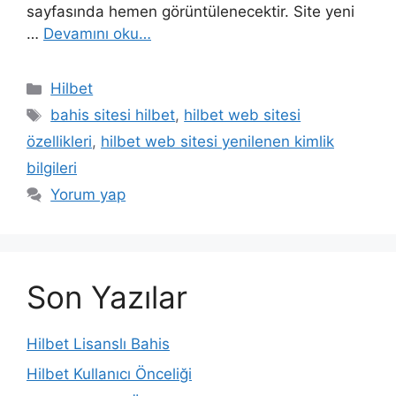
sayfasında hemen görüntülenecektir. Site yeni
…
Devamını oku…
Kategoriler
Hilbet
Etiketler
bahis sitesi hilbet
,
hilbet web sitesi
özellikleri
,
hilbet web sitesi yenilenen kimlik
bilgileri
Yorum yap
Son Yazılar
Hilbet Lisanslı Bahis
Hilbet Kullanıcı Önceliği