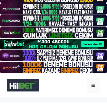
İçeriğe
atla
Menü