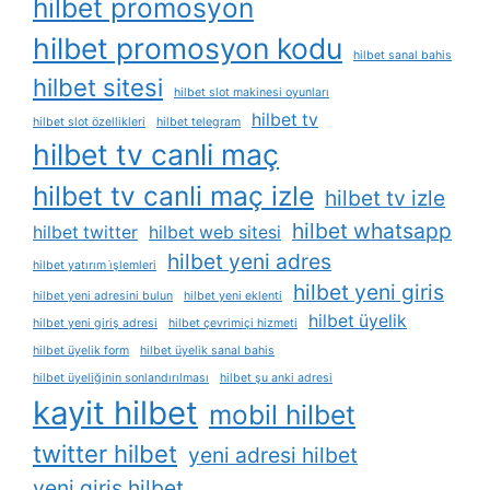
hilbet promosyon
hilbet promosyon kodu
hilbet sanal bahis
hilbet sitesi
hilbet slot makinesi oyunları
hilbet tv
hilbet slot özellikleri
hilbet telegram
hilbet tv canli maç
hilbet tv canli maç izle
hilbet tv izle
hilbet whatsapp
hilbet twitter
hilbet web sitesi
hilbet yeni adres
hilbet yatırım i̇şlemleri
hilbet yeni giris
hilbet yeni adresini bulun
hilbet yeni eklenti
hilbet üyelik
hilbet yeni giriş adresi
hilbet çevrimiçi hizmeti
hilbet üyelik form
hilbet üyelik sanal bahis
hilbet üyeliğinin sonlandırılması
hilbet şu anki adresi
kayit hilbet
mobil hilbet
twitter hilbet
yeni adresi hilbet
yeni giris hilbet