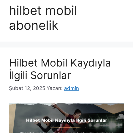
hilbet mobil
abonelik
Hilbet Mobil Kaydıyla
İlgili Sorunlar
Şubat 12, 2025
Yazarı:
admin