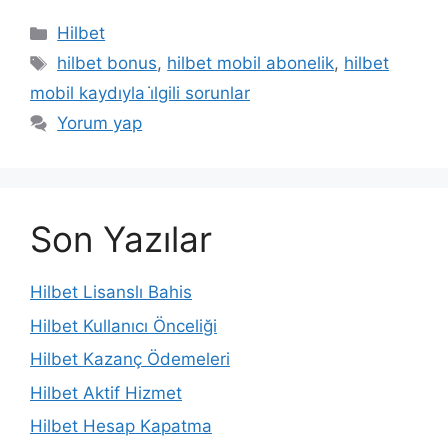
Kategoriler
Hilbet
Etiketler
hilbet bonus
,
hilbet mobil abonelik
,
hilbet
mobil kaydıyla i̇lgili sorunlar
Yorum yap
Son Yazılar
Hilbet Lisanslı Bahis
Hilbet Kullanıcı Önceliği
Hilbet Kazanç Ödemeleri
Hilbet Aktif Hizmet
Hilbet Hesap Kapatma