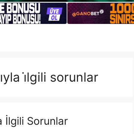
la i̇lgili sorunlar
İlgili Sorunlar