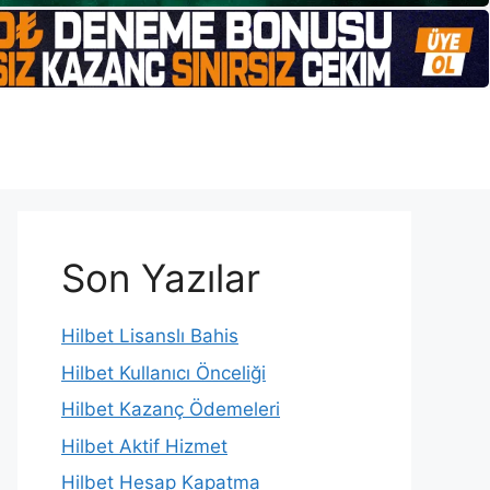
Son Yazılar
Hilbet Lisanslı Bahis
Hilbet Kullanıcı Önceliği
Hilbet Kazanç Ödemeleri
Hilbet Aktif Hizmet
Hilbet Hesap Kapatma